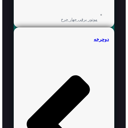
موتور برقی چهار چرخ
دوچرخه