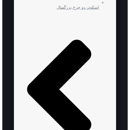
اسکوتر دو چرخ بزرگسال