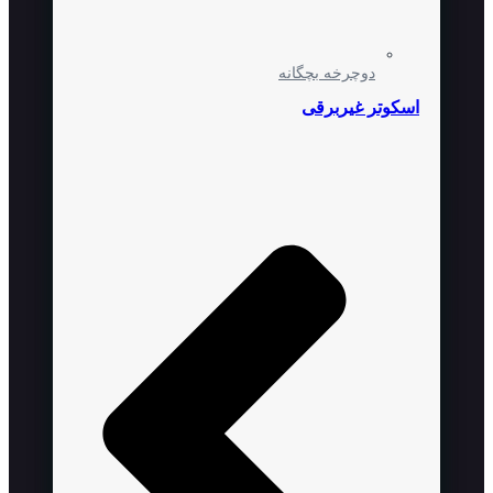
دوچرخه بچگانه
اسکوتر غیربرقی