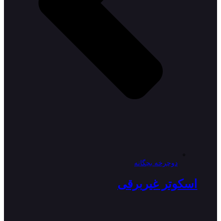
دوچرخه بچگانه
اسکوتر غیربرقی