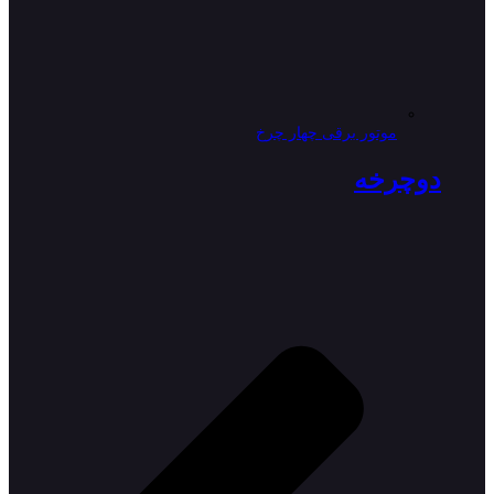
موتور برقی چهار چرخ
دوچرخه