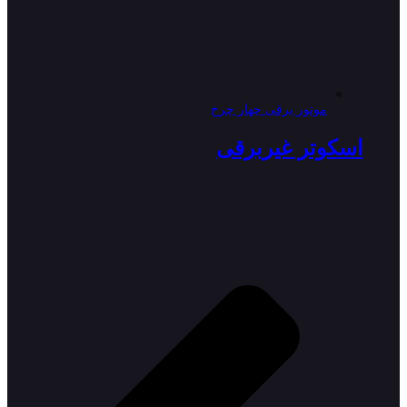
موتور برقی چهار چرخ
اسکوتر غیربرقی