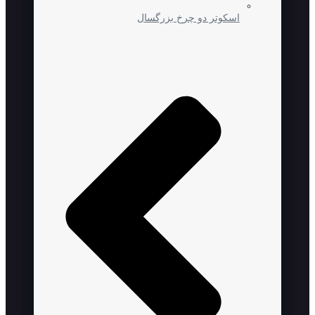
اسکوتر دو چرخ بزرگسال