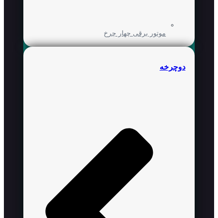
موتور برقی چهار چرخ
دوچرخه