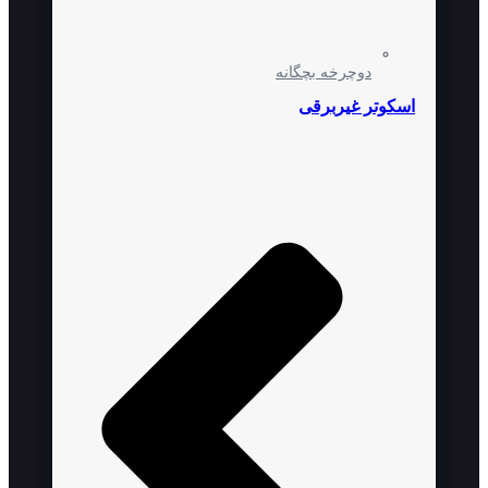
دوچرخه بچگانه
اسکوتر غیربرقی