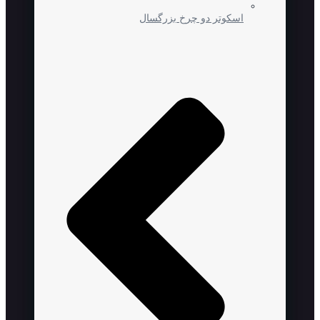
اسکوتر دو چرخ بزرگسال