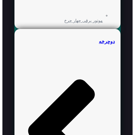
موتور برقی چهار چرخ
دوچرخه