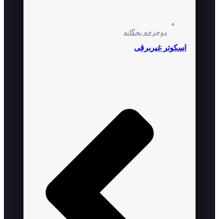
دوچرخه بچگانه
اسکوتر غیربرقی