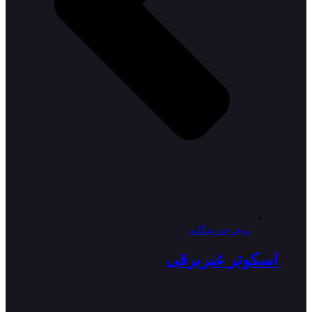
دوچرخه بچگانه
اسکوتر غیربرقی