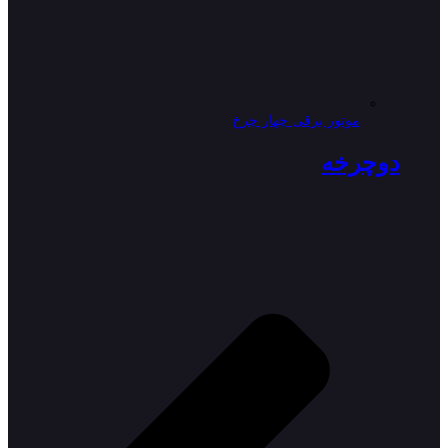
موتور برقی چهار چرخ
دوچرخه