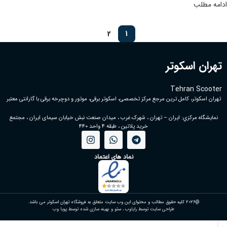
ادامه مطلب
2
1
تهران اسکوتر
Tehran Scooter
تهران اسکوتر، کامل ترین مرجع مرکز تخصصی، اسکوتر برقی، موتور و دوچرخه برقی با گارانتی معتبر
نمايشگاه مركزي: ایران – تهران ، شهرک غرب ، میدان صنعت نبش خیابان سیمای ایران ، مجتمع
خرید پلاتین ، طبقه ۴ واحد ۴۴۰
نماد های اعتماد
@2026 کلیه حقوق مطالب و محتوای این وب سایت متعلق به فروشگاه تهران اسکوتر می باشد.
طراحی سایت توسط رایاوب
،
سئو و بهینه سازی شده توسط پویا وب